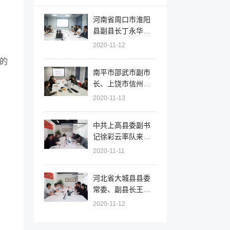
河南省周口市淮阳
县副县长丁永华考
察东方龙商务委托
2020-11-12
招商引资平台
的
南平市邵武市副市
长、上饶市信州区
副书记分别考察东
2020-11-13
方龙商务
中共上高县委副书
记徐彩云率队来访
上海东方龙国际商
2020-11-11
务平台考察交流
河北省大城县县委
常委、副县长王书
华考察上海东方龙
2020-11-12
商务国际平台