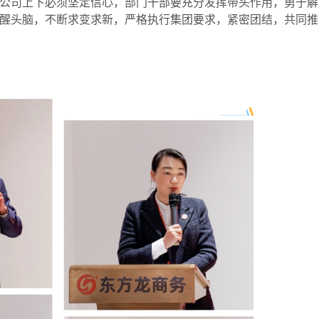
公司上下必须坚定信心，部门干部要充分发挥带头作用，勇于解
醒头脑，不断求变求新，严格执行集团要求，紧密团结，共同推