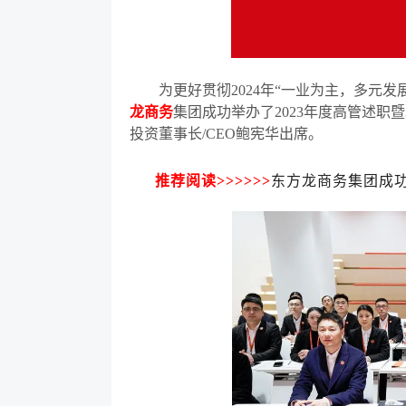
为更好贯彻2024年
“
一业为主，多元发
龙商务
集团成功举办了2023年度高管述职
投资董事长/CEO鲍宪华出席。
推荐阅读>>>>>>
东方龙商务集团成功