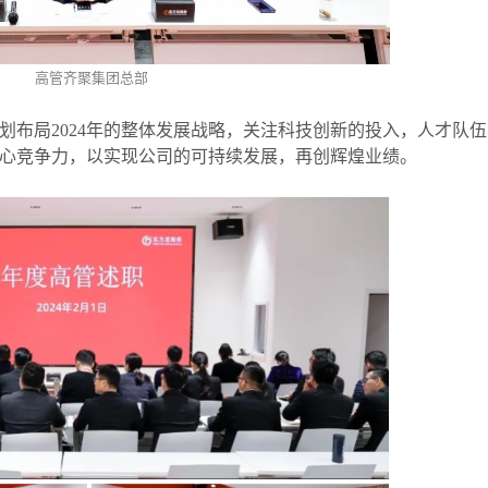
高管齐聚集团总部
划布局2024年的整体发展战略，关注科技创新的投入，人才队伍
心竞争力，以实现公司的可持续发展，再创辉煌业绩。