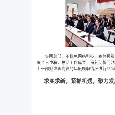
集团总部、不忧兔网络科技、笃静投资等
度个人述职，总结工作成果，深刻剖析问题
上干部对述职高管的年度履职情况进行360
求变求新，紧抓机遇，聚力发