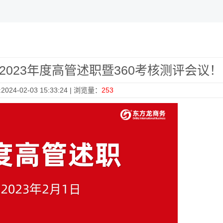
023年度高管述职暨360考核测评会议！
024-02-03 15:33:24 | 浏览量：
253