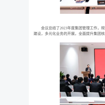
会议总结了2023年度集团管理工作，规
建设，多元化业务的开展，全面提升集团核