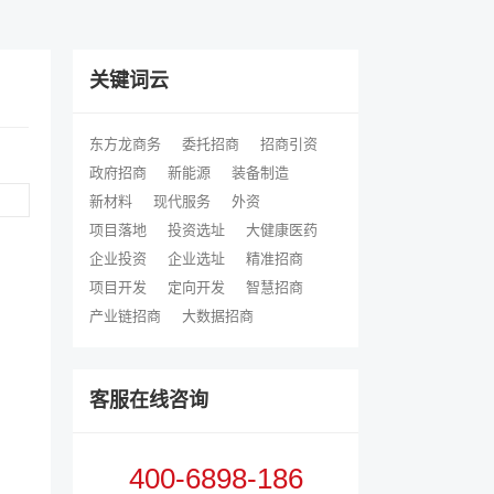
关键词云
东方龙商务
委托招商
招商引资
政府招商
新能源
装备制造
新材料
现代服务
外资
项目落地
投资选址
大健康医药
企业投资
企业选址
精准招商
项目开发
定向开发
智慧招商
产业链招商
大数据招商
客服在线咨询
400-6898-186