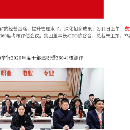
展
”
的经营战略，提升管理水平，深化招商成果，2月1日上午，
东
暨360度考核评估会议。集团董事长/CEO陈谷音，总裁朱卫东，笃
举行2020年度干部述职暨360考核测评