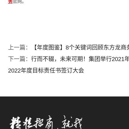
务
官网。
上一篇：
【年度图鉴】8个关键词回顾东方龙商务集团的
下一篇：
行而不辍，未来可期！集团举行2021
2022年度目标责任书签订大会