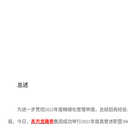
总述
为进一步贯彻
2022年度精细化管理举措，总结招商经验
局，今日，
东方龙商务
集团成功举行
2021年度高管述职暨3