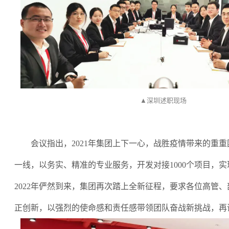
▲深圳述职现场
会议指出，
2021年集团上下一心，战胜疫情带来的重
一线，以务实、精准的专业服务，开发对接1000个项目，实
2022年俨然到来，集团再次踏上全新征程，要求各位高管
正创新，以强烈的使命感和责任感带领团队奋战新挑战，再