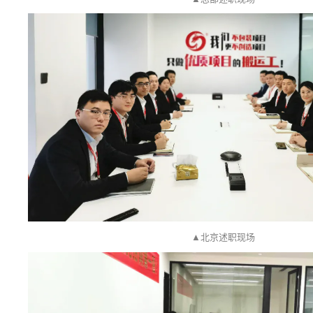
▲北京述职现场