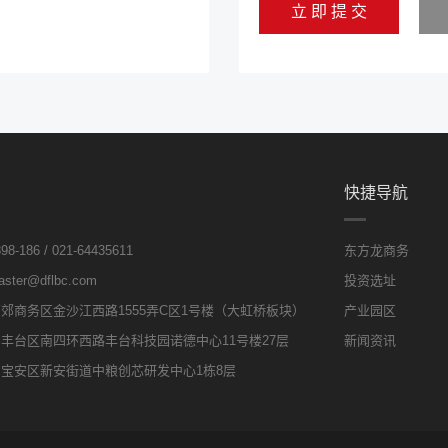
立 即 提 交
快捷导航
8-186 / 021-64435611
东方龙商务
ter@dflbc.com
投资选址
郊商务区金沙江西路1555弄C区1号楼（大虹桥板块）
产业园区
丰台区南四环西路丰台科技园诺德中心11号楼27层
新闻资讯
宝安区新安街道中粮创芯研发中心1栋8层