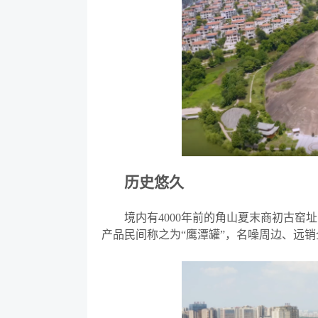
历史悠久
境内有
4000年前的角山夏末商初古
产品民间称之为
“
鹰潭罐
”
，名噪周边、远销