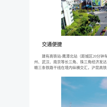
交通便捷
建有高铁站
-鹰潭北站（距城区20分
州、武汉、南京等长三角、珠三角经济发达地
赣三条铁路干线在境内纵横交汇，沪昆高铁