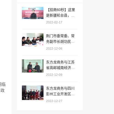
【招商60秒】这里
是新疆轮台县，强
势打造历史文化名
2022-02-17
城、石油石化新
城、生态宜居“杏”
荆门市委常委、常
城！
务副市长胡功民率
队赴上海考察，与
2022-12-06
我司签订委托招商
引资战略合作协议
东方龙商务与江苏
省高邮城南经济新
区签订委托招商引
2022-12-09
资合作协议
洞临
东方龙商务与四川
财政
彭州工业开发区签
订委托招商引资合
2022-12-27
作协议