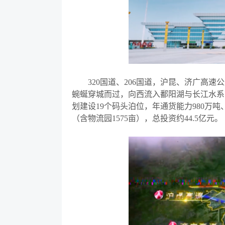
320国道、206国道，沪昆、济广高速
蜿蜒穿城而过，向西流入鄱阳湖与长江水系
划建设
19个码头泊位，年通货能力980万吨
（含物流园1575亩），总投资约44.5亿元。