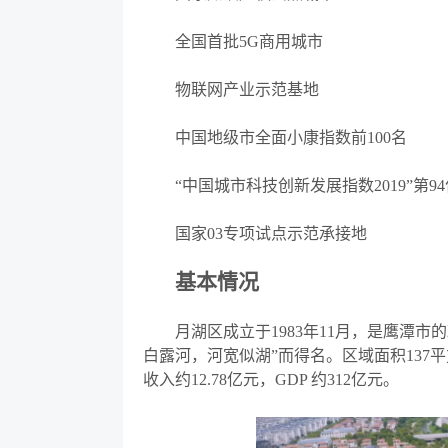
全国首批
5G商用城市
物联网产业示范基地
中国地级市全面小康指数前
100名
“
中国城市科技创新发展指数
2019
”
第
9
国家
03专项试点示范承接地
基本情况
月湖区成立于
1983年11月，是鹰潭
白露河，河宽似湖
”
而得名。区域面积
137
收入约12.78亿元，GDP 约312亿元。