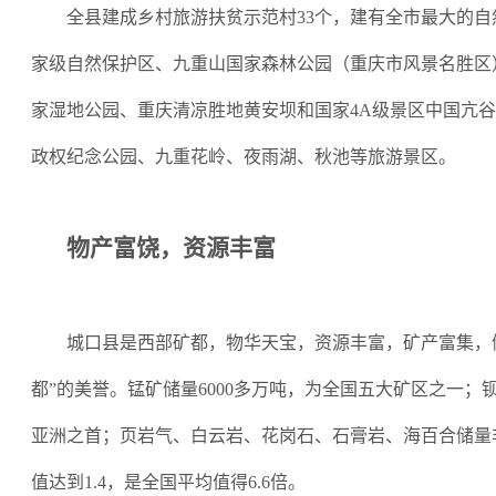
全县建成乡村旅游扶贫示范村
33个，建有全市最大的
家级自然保护区、九重山国家森林公园（重庆市风景名胜区
家湿地公园、重庆清凉胜地黄安坝和国家4A级景区中国亢谷
政权纪念公园、九重花岭、夜雨湖、秋池等旅游景区。
物产富饶，资源丰富
城口县是西部矿都，物华天宝，资源丰富，矿产富集，
都
”
的美誉。锰矿储量
6000多万吨，为全国五大矿区之一；钡
亚洲之首；页岩气、白云岩、花岗石、石膏岩、海百合储量
值达到1.4，是全国平均值得6.6倍。