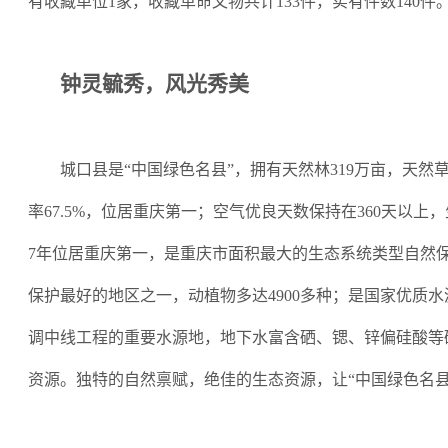
有收藏单位1家，收藏革命文物共计133件，实有件数140件
钟灵毓秀，风光秀美
城口县是
“
中国绿色名县
”
，拥有天然林
319万亩，天然
率67.5%，位居重庆第一；空气优良天数保持在360天以上
7年位居重庆第一，是重庆市面积最大的生态系统类型自然
保护最好的地区之一，动植物多达4900多种；是国家优质
调中线工程的重要水源地，地下水富含硒、锶、锌偏硅酸等
资源。独特的自然禀赋，绝佳的生态资源，让
“
中国绿色名