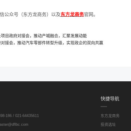
信公众号（东方龙商务）以及
东方龙商务
官网。
址项目政府对接会，推动产城融合，汇聚发展动能
府对接会，推动汽车零部件转型升级，实现政企的双向共赢
快捷导航
8-186 / 021-64435611
东方龙商务
ter@dflbc.com
投资选址