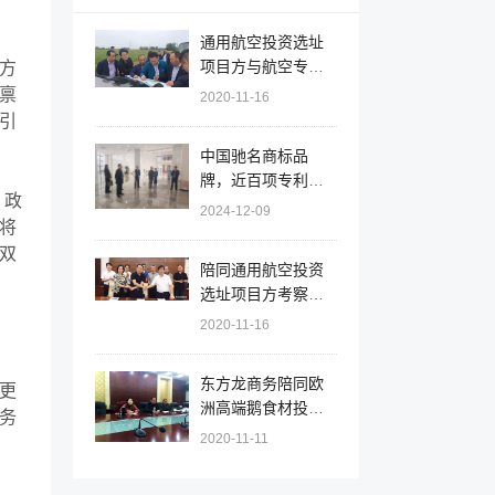
通用航空投资选址
项目方与航空专家
方
组赴安徽天长调研
禀
2020-11-16
机场选址和规划
引
中国驰名商标品
牌，近百项专利！
，政
辽宁大连北黄海经
2024-12-09
将
开区实地对接拟上
市大型集团就新能
双
陪同通用航空投资
源综合利用投资选
选址项目方考察安
址项目
徽天长市，签订百
2020-11-16
亿项目投资意向协
议
东方龙商务陪同欧
更
洲高端鹅食材投资
务
选址项目方考察江
2020-11-11
苏射阳，推进项目
落户