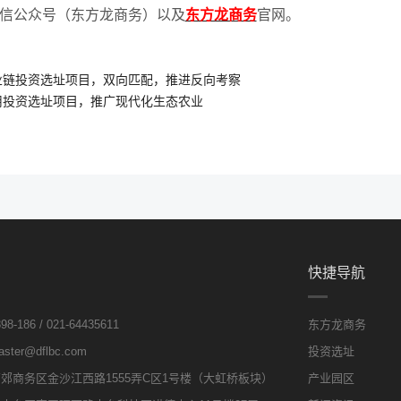
信公众号（东方龙商务）以及
东方龙商务
官网。
业链投资选址项目，双向匹配，推进反向考察
用投资选址项目，推广现代化生态农业
快捷导航
8-186 / 021-64435611
东方龙商务
ter@dflbc.com
投资选址
郊商务区金沙江西路1555弄C区1号楼（大虹桥板块）
产业园区