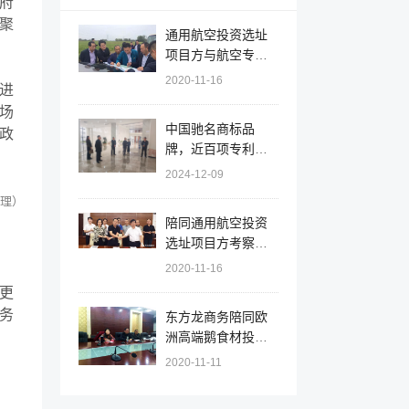
府
聚
通用航空投资选址
项目方与航空专家
组赴安徽天长调研
2020-11-16
进
机场选址和规划
场
中国驰名商标品
政
牌，近百项专利！
辽宁大连北黄海经
2024-12-09
开区实地对接拟上
理）
市大型集团就新能
陪同通用航空投资
源综合利用投资选
选址项目方考察安
址项目
徽天长市，签订百
2020-11-16
亿项目投资意向协
更
议
务
东方龙商务陪同欧
洲高端鹅食材投资
选址项目方考察江
2020-11-11
苏射阳，推进项目
落户