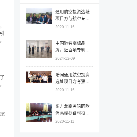
通用航空投资选址
项目方与航空专家
组赴安徽天长调研
，
2020-11-16
机场选址和规划
引
，
中国驰名商标品
牌，近百项专利！
辽宁大连北黄海经
2024-12-09
开区实地对接拟上
市大型集团就新能
陪同通用航空投资
源综合利用投资选
了
选址项目方考察安
址项目
，
徽天长市，签订百
2020-11-16
亿项目投资意向协
议
东方龙商务陪同欧
洲高端鹅食材投资
理）
选址项目方考察江
2020-11-11
苏射阳，推进项目
落户