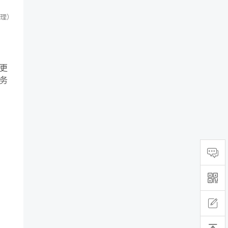
理）
更
务