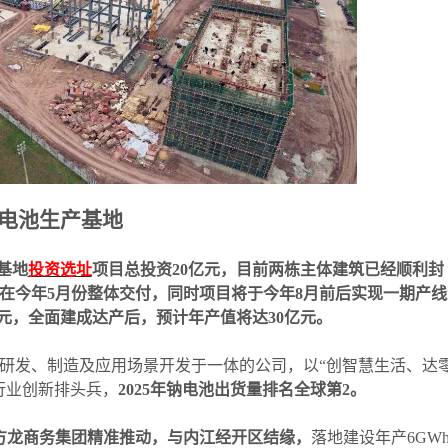
子电池生产基地
基地
投资选址
项目总投资
20亿元，目前两栋主体建筑已经顺利封
在今年5月份整体交付，同时项目将于今年8月前后实现一期产线
亿元，全面建成达产后，预计年产值将达30亿元。
发、制造及应用场景开发于一体的公司，以
“
创智慧生活、达
行业创新排头兵，
2025年钠电池出货量排名全球第2。
海东方龙商务集团精准推动，与内江经开区结缘，
落地建设年产
6GW