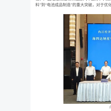
料
”
到
“
电池成品制造
”
的重大突破，对于优