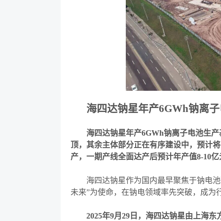
海四达钠星年产
6GWh钠离
海四达钠星年产
6GWh钠离子电池生产
顶，其余主体部分正在有序建设中，预计将
产，一期产线全面达产后预计年产值8-10
海四达钠星作为国内最早聚焦于钠电池研
未来
”
为使命，在钠电领域率先突破，成为
2025年9月29日，海四达钠星由上