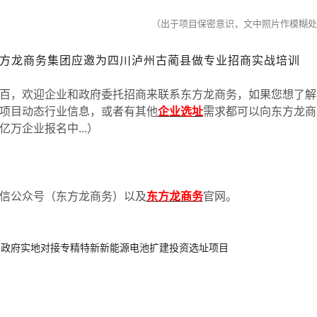
（出于项目保密意识，文中照片作模糊处
方龙商务集团应邀为四川泸州古蔺县做专业招商实战培训
百，欢迎企业和政府委托招商来联系东方龙商务，如果您想了解
项目动态行业信息，或者有其他
企业选址
需求都可以向东方龙商
亿万企业报名中
...
）
信公众号（东方龙商务）以及
东方龙商务
官网。
地方政府实地对接专精特新新能源电池扩建投资选址项目