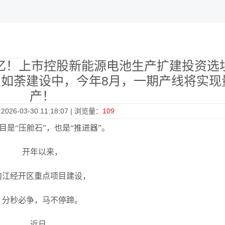
0亿！上市控股新能源电池生产扩建投资选
如荼建设中，今年8月，一期产线将实现
产！
026-03-30 11:18:07 | 浏览量：
109
目是
“
压舱石
”
，也是
“
推进器
”
。
开年以来，
内江经开区重点项目建设，
分秒必争，马不停蹄。
近日，