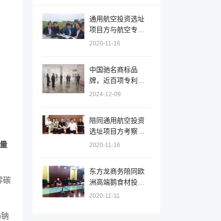
通用航空投资选址
项目方与航空专家
组赴安徽天长调研
2020-11-16
机场选址和规划
中国驰名商标品
牌，近百项专利！
辽宁大连北黄海经
2024-12-09
开区实地对接拟上
市大型集团就新能
陪同通用航空投资
源综合利用投资选
选址项目方考察安
址项目
徽天长市，签订百
量
2020-11-16
亿项目投资意向协
议
东方龙商务陪同欧
零碳
洲高端鹅食材投资
选址项目方考察江
2020-11-11
苏射阳，推进项目
落户
h钠