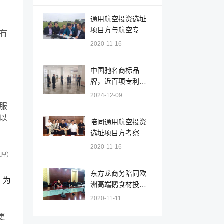
通用航空投资选址
项目方与航空专家
有
组赴安徽天长调研
2020-11-16
机场选址和规划
中国驰名商标品
牌，近百项专利！
辽宁大连北黄海经
2024-12-09
开区实地对接拟上
服
市大型集团就新能
以
陪同通用航空投资
源综合利用投资选
选址项目方考察安
址项目
徽天长市，签订百
2020-11-16
亿项目投资意向协
理）
议
东方龙商务陪同欧
，为
洲高端鹅食材投资
选址项目方考察江
2020-11-11
苏射阳，推进项目
更
落户