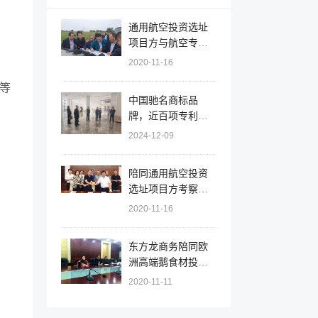
通用航空投资选址
项目方与航空专家
组赴安徽天长调研
2020-11-16
机场选址和规划
等
中国驰名商标品
牌，近百项专利！
辽宁大连北黄海经
2024-12-09
开区实地对接拟上
市大型集团就新能
陪同通用航空投资
源综合利用投资选
选址项目方考察安
址项目
徽天长市，签订百
2020-11-16
亿项目投资意向协
议
东方龙商务陪同欧
洲高端鹅食材投资
选址项目方考察江
2020-11-11
苏射阳，推进项目
落户