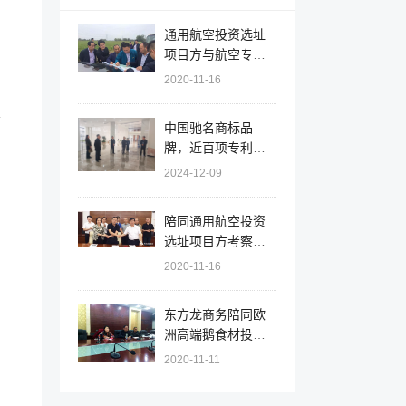
通用航空投资选址
项目方与航空专家
组赴安徽天长调研
2020-11-16
机场选址和规划
、
中国驰名商标品
牌，近百项专利！
辽宁大连北黄海经
2024-12-09
开区实地对接拟上
市大型集团就新能
陪同通用航空投资
源综合利用投资选
选址项目方考察安
址项目
徽天长市，签订百
2020-11-16
亿项目投资意向协
议
东方龙商务陪同欧
洲高端鹅食材投资
选址项目方考察江
2020-11-11
苏射阳，推进项目
落户