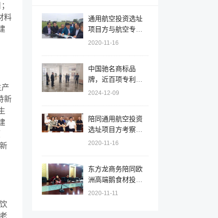
目；
材料
通用航空投资选址
建
项目方与航空专家
组赴安徽天长调研
2020-11-16
机场选址和规划
中国驰名商标品
牌，近百项专利！
生产
辽宁大连北黄海经
2024-12-09
特新
开区实地对接拟上
生
市大型集团就新能
陪同通用航空投资
源综合利用投资选
建
选址项目方考察安
址项目
项
徽天长市，签订百
2020-11-16
特新
亿项目投资意向协
议
东方龙商务陪同欧
洲高端鹅食材投资
选址项目方考察江
2020-11-11
苏射阳，推进项目
康饮
落户
华老