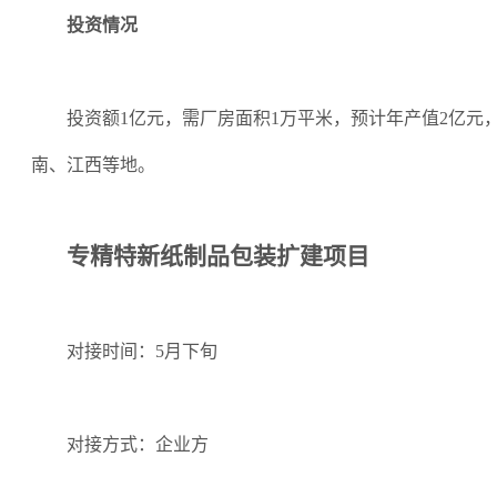
投资情况
投资额
1亿元，需厂房面积1万平米，预计年产值2亿元
南、江西等地。
专精特新纸制品包装扩建项目
对接时间：
5月下旬
对接方式：企业方