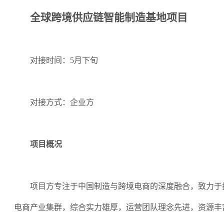
全球跨境供应链智能制造基地项目
对接时间：
5月下旬
对接方式：企业方
项目概况
项目方专注于中国制造与跨境电商的深度融合，致力于
电商产业集群，综合实力雄厚，运营团队理念先进，资源丰