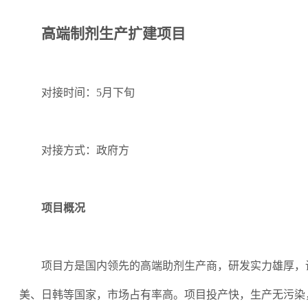
高端制剂生产扩建项目
对接时间：
5月下旬
对接方式：政府方
项目概况
项目方是国内领先的高端助剂生产商，研发实力雄厚，
美、日韩等国家，市场占有率高。项目投产快，生产无污染