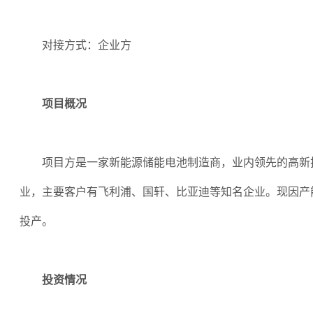
对接方式：企业方
项目概况
项目方是一家新能源储能电池制造商，业内领先的高新
业，主要客户有飞利浦、国轩、比亚迪等知名企业。现因产
投产。
投资情况