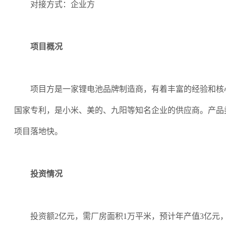
对接方式：企业方
项目概况
项目方是一家锂电池品牌制造商，有着丰富的经验和核
国家专利，是小米、美的、九阳等知名企业的供应商。产品
项目落地快。
投资情况
投资额
2亿元，需厂房面积1万平米，预计年产值3亿元