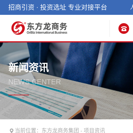
招商引资 · 投资选址 专业对接平台
新闻资讯
NEWS CENTER
当前位置：
东方龙商务集团
-
项目资讯