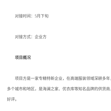
对接时间：
5月下旬
对接方式：企业方
项目概况
项目方是一家专精特新企业，在高端服装领域深耕多年
多个城市和地区，是海澜之家、优衣库等知名品牌的供货商
好评。