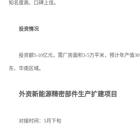
知名度高、口碑上佳。
投资情况
投资额
5-10亿元，需厂房面积3-5万平米，预计年产值
东、华南区域。
外资新能源精密部件生产扩建项目
对接时间：
5月下旬