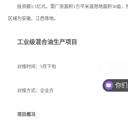
投资额
1.5亿元，需厂房面积1万平米或用地面积30亩
区域为安徽、江西等地。
工业级混合油生产项目
对接时间：
5月下旬
你们
对接方式：企业方
项目概况